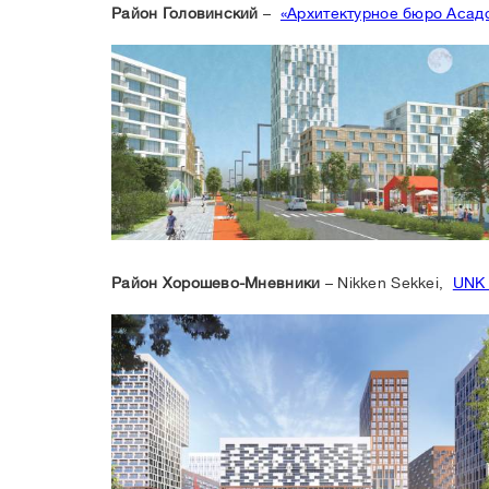
Район Головинский
–
«Архитектурное бюро Асад
Район Хорошево-Мневники
– Nikken Sekkei,
UNK 