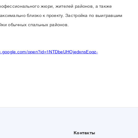
рофессионального жюри, жителей районов, а также
ксимально близко к проекту. Застройка по выигравшим
ойки обычных спальных районов.
ive.google.com/open?id=1NTDbeUHOjedxnsEoqz-
Контакты