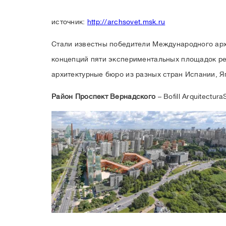
источник:
http://archsovet.msk.ru
Стали известны победители Международного арх
концепций пяти экспериментальных площадок р
архитектурные бюро из разных стран Испании, Я
Район Проспект Вернадского
– Bofill Arquitectura