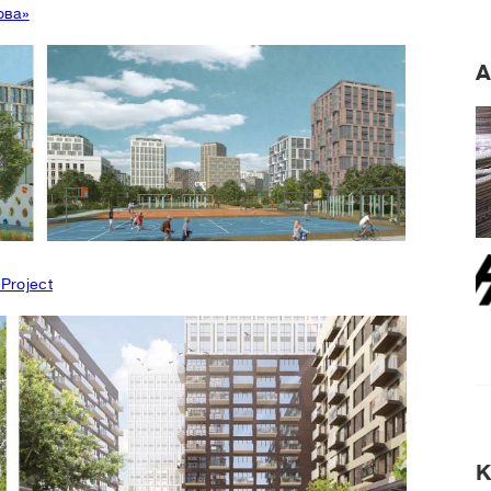
ова»
А
Project