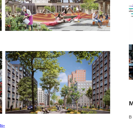
В
ts»