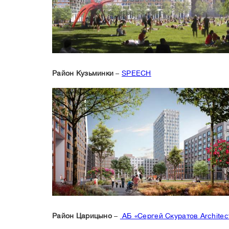
Район Кузьминки
–
SPEECH
Район Царицыно
–
АБ «Сергей Скуратов Architec