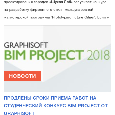
проектирования городов
«Шухов Лаб»
запускает конкурс
на разработку фирменного стиля международной
магистерской программы 'Prototyping Future Cities'. Если у
вас есть желание попробовать свои творческие
способности, тогда заполняйте нашу заявку. Победителя
конкурса ждет последующее сотрудничество с
лабораторией в рамках разработки фирменного стиля
магистерской программы и денежное вознаграждение.
НОВОСТИ
ПРОДЛЕНЫ СРОКИ ПРИЕМА РАБОТ НА
СТУДЕНЧЕСКИЙ КОНКУРС BIM PROJECT ОТ
GRAPHISOFT